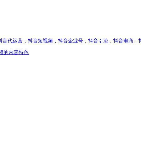
抖音代运营
，
抖音短视频
，
抖音企业号
，
抖音引流
，
抖音电商
，
频的内容特色