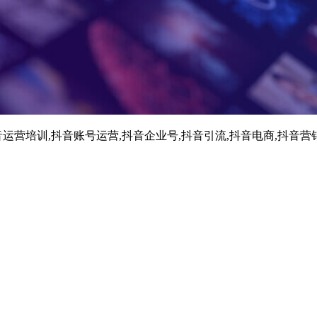
运营培训,抖音账号运营,抖音企业号,抖音引流,抖音电商,抖音营