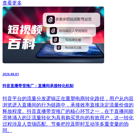
查看更多
2026.08.03
抖音直播带货推广：直播间承接转化机制
抖音平台的流量分发逻辑正在重塑电商转化路径，用户从内容
浏览进入直播间的行为链路中，承接效率直接决定流量价值的
释放程度。抖音直播带货推广的核心环节之一，在于直播间能
否将涌入的泛流量转化为具有购买意向的有效用户，这一转化
过程涉及人货场匹配、节奏把控及即时互动等多重变量的协
同。