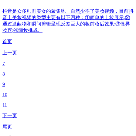
抖音是众多帅哥美女的聚集地，自然少不了美妆视频，目前抖
音上美妆视频的类型主要有以下四种：①简单的上妆展示;②
通过遮蔽物和瞬间剪辑呈现反差巨大的妆前妆后效果;③怪异
妆容;④卸妆挑战。
首页
上一页
7
8
9
10
11
下一页
尾页