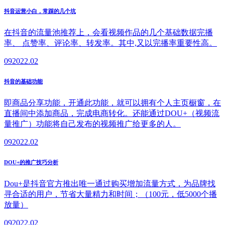
抖音运营小白，常踩的几个坑
在抖音的流量池推荐上，会看视频作品的几个基础数据完播
率、 点赞率、评论率、转发率。其中,又以完播率重要性高。
09
2022.02
抖音的基础功能
即商品分享功能，开通此功能，就可以拥有个人主页橱窗，在
直播间中添加商品，完成电商转化。还能通过DOU+（视频流
量推广）功能将自己发布的视频推广给更多的人。
09
2022.02
DOU+的推广技巧分析
Dou+是抖音官方推出唯一通过购买增加流量方式，为品牌找
寻合适的用户，节省大量精力和时间；（100元，低5000个播
放量）
09
2022.02