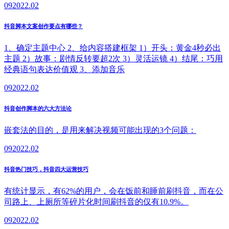
09
2022.02
抖音脚本文案创作要点有哪些？
1、确定主题中心 2、给内容搭建框架 1）开头：黄金4秒必出
主题 2）故事：剧情反转要超2次 3）灵活运镜 4）结尾：巧用
经典语句表达价值观 3、添加音乐
09
2022.02
抖音创作脚本的六大方法论
嵌套法的目的，是用来解决视频可能出现的3个问题：
09
2022.02
抖音热门技巧，抖音四大运营技巧
有统计显示，有62%的用户，会在饭前和睡前刷抖音，而在公
司路上、上厕所等碎片化时间刷抖音的仅有10.9%。
09
2022.02