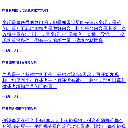
抖音变现技巧与流量转化方式分析
变现是做账号的终目的，但是如果过早的去追求变现，是难
的。前期要花时间精力是做好内容，抖音平台内容是本质，建
议粉丝量在5万以上，再变现（产品植入、直播、导流）。 变
现的前提条件：①有一定的粉丝量，②粉丝粘性高
09
2022.02
抖音注册与抖音养号分析
养号是一个持续性的工作，开始建议少5天起，再开始发视
频，如果到半个月或者一个月还没有被打上标签，那可以重新
做或者增加养号的工作量！
09
2022.02
抖音的算法推荐机制分析
假设每天在抖音上有100万人上传短视频，抖音会随机给每个
短视频分配一个平均曝光量的冷启动流量池。比如，每个短视