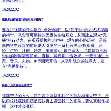
量就起来了。
16
2022.02
短视频如何在前3秒吸引用户眼球?
要在短视频的开头建立“卓效诱因”，以“短平快”的方式将视频
的精华、悬念等可期待的因素传输给观众，从而建立观众“完
播”的行动力。在观看视频的过程中，观众的心路历程，是跟
随内容中设置的前后诱因引发的一系列有序动作(观看、评
论、点赞、吐槽、转发、重播等)。 建立诱因，尤其是前三秒
钟内的诱因需要简单、直接、具视觉冲击效果。一般是通过文
案、音乐、人物、IP等因素开场，来吸引观众的注意力，建
立“完播期待”。
16
2022.02
抖音小店主要的运营模式
视频带货的方式，简而言之就是用我们的商品橱窗去带货。所
以归根结底我们还是要认真去运营我们的账号，要认真制作视
频，这样才会涨粉。