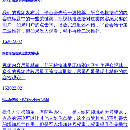
如何打造成功的短视频账号?
我们的视频发布后，平台会先给一波推荐，平台会根据你的内
容或标题中的一些关键词，把视频推送给对这类内容感兴趣的
用户，如果用户的点击率、播放完成度还不错，平台会给予第
二波推荐，但如果没人观看，就不再给二次推荐。
16
2022.02
抖音号短视频运营关键6点
视频内容尽量精简，前三秒快速呈现精彩内容抓住观众眼球。
多余的视频片段尽量压缩或者删除，尽量凸显呈现出精彩的内
容给观众。
16
2022.02
说说短视频上热门的5个热门机制
操作方法很简单，有两种办法：一是去给同领域的大号评论，
有趣的评论可以让其他人给你点赞，这个点赞其实起不到很大
的增加粉丝作用，但是可以增加账号权重，权重提升作品播放