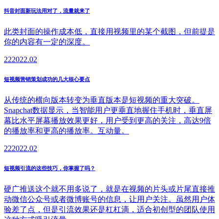
抖音封面新玩法用对了，流量就来了
此类封面的操作成本低，直接用视频里的某个截图，但前提是
你的内容有一定的深度。
22
2022.02
短视频营销策划成功的几大核心要点
从传统的横向版本转变为垂直版本是短视频的重大突破。
Snapchat数据显示，当智能用户更垂直地握住手机时，垂直屏
幕比水平屏幕播放效果更好，用户受到更高的关注，高达9倍
的播放率和更高的播放率。互动量。
22
2022.02
短视频引流的这些技巧，你掌握了吗？
硬广推送这个就不用多说了，就是在视频的片头或片尾直接推
动微信公众号或者微博账号的信息，让用户关注。虽然用户体
验差了点，但是引流效果还是杠杠滴，适合初创型的团队使用