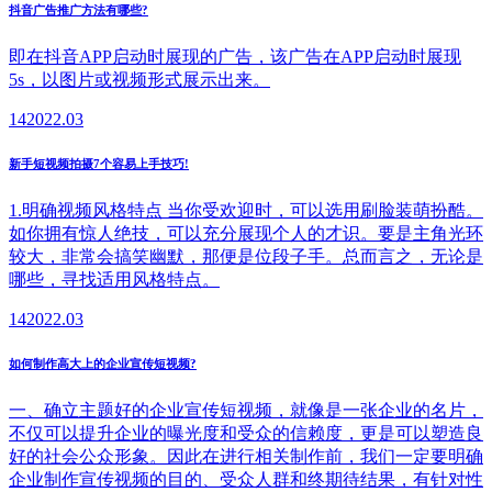
抖音广告推广方法有哪些?
即在抖音APP启动时展现的广告，该广告在APP启动时展现
5s，以图片或视频形式展示出来。
14
2022.03
新手短视频拍摄7个容易上手技巧!
1.明确视频风格特点 当你受欢迎时，可以选用刷脸装萌扮酷。
如你拥有惊人绝技，可以充分展现个人的才识。要是主角光环
较大，非常会搞笑幽默，那便是位段子手。总而言之，无论是
哪些，寻找适用风格特点。
14
2022.03
如何制作高大上的企业宣传短视频?
一、确立主题好的企业宣传短视频，就像是一张企业的名片，
不仅可以提升企业的曝光度和受众的信赖度，更是可以塑造良
好的社会公众形象。因此在进行相关制作前，我们一定要明确
企业制作宣传视频的目的、受众人群和终期待结果，有针对性