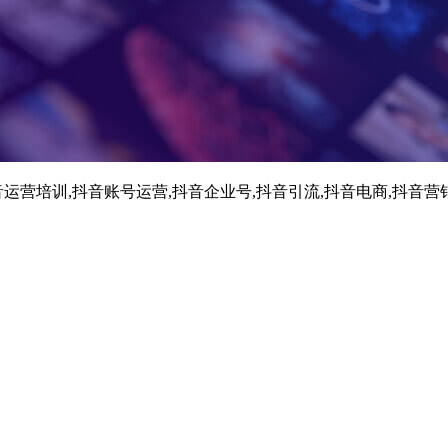
运营培训,抖音账号运营,抖音企业号,抖音引流,抖音电商,抖音营