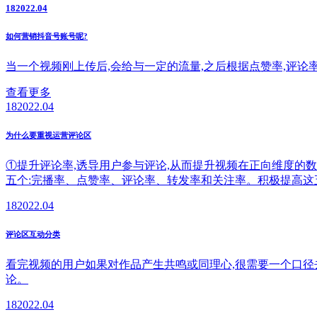
18
2022.04
如何营销抖音号账号呢?
当一个视频刚上传后,会给与一定的流量,之后根据点赞率,评论
查看更多
18
2022.04
为什么要重视运营评论区
①提升评论率,诱导用户参与评论,从而提升视频在正向维度的
五个:完播率、点赞率、评论率、转发率和关注率。积极提高这
18
2022.04
评论区互动分类
看完视频的用户如果对作品产生共鸣或同理心,很需要一个口径
论。
18
2022.04