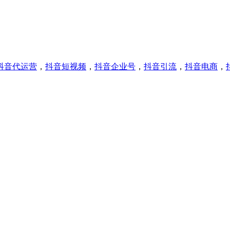
抖音代运营
，
抖音短视频
，
抖音企业号
，
抖音引流
，
抖音电商
，