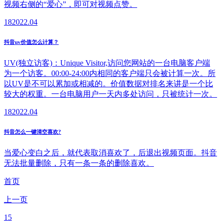
视频右侧的“爱心”，即可对视频点赞。
18
2022.04
抖音uv价值怎么计算？
UV(独立访客)：Unique Visitor,访问您网站的一台电脑客户端
为一个访客。00:00-24:00内相同的客户端只会被计算一次。所
以UV是不可以累加或相减的。价值数据对排名来讲是一个比
较大的权重。一台电脑用户一天内多处访问，只被统计一次。
18
2022.04
抖音怎么一键清空喜欢?
当爱心变白之后，就代表取消喜欢了，后退出视频页面。抖音
无法批量删除，只有一条一条的删除喜欢。
首页
上一页
15