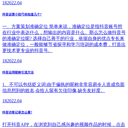
18
2022.04
抖音运营小技巧你知道几个?
一、方案策划准确定位 简单来说，准确定位是指抖音账号想
在行业中表达什么，想输出的内容是什么。那么怎么做抖音号
的准确定位呢? 选择自己善于的行业，依据自身的优点专长来
做准确定位，一般能够节省探寻和学习培训的成本费，打造出
更技术更专业的抖音号。
18
2022.04
抖音运用呢称引流方法
1、不可以包括贬义词:由于偏执的呢称非常容易令人造成负面
信息想到的姓名,会给人留有欠佳印像,缺失友好度。
18
2022.04
抖音访客记录怎么看?
打开抖音APP，在浏览到自己感兴趣的视频作品的时候，点击