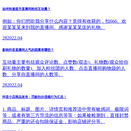
如何快速提升直播间粉丝互动量？
例如：你们想听我分享什么内容？觉得有收获的，扣666。欢
迎某某某来到我的直播间。感谢某某某送的礼物。
28
2022.04
影响抖音直播间人气的因素有哪些？
互动量主要包括观众评论数、点赞数(双击)、礼物数(观众给你
刷礼物的数量)、加入粉丝团的人数、点击直播间购物袋的人
数、分享你直播间的人数等。
28
2022.04
抖音小店商品发布：罚款扣分违规行为汇总！
1. 商品、标题、图片、详情页和推荐语中带有敏感词、极限词
等，或者有第三方导流的信息等等；如果被检测到，直接封禁
商品。严重的还会扣除保证金，影响店铺评分等。