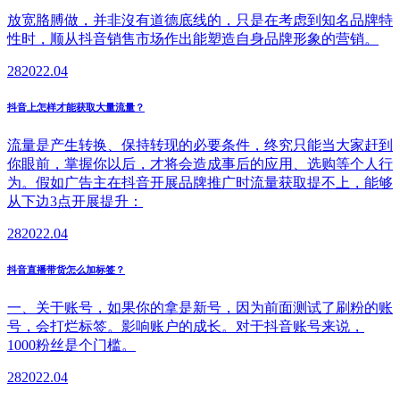
放宽胳膊做，并非沒有道德底线的，只是在考虑到知名品牌特
性时，顺从抖音销售市场作出能塑造自身品牌形象的营销。
28
2022.04
抖音上怎样才能获取大量流量？
流量是产生转换、保持转现的必要条件，终究只能当大家赶到
你眼前，掌握你以后，才将会造成事后的应用、选购等个人行
为。假如广告主在抖音开展品牌推广时流量获取提不上，能够
从下边3点开展提升：
28
2022.04
抖音直播带货怎么加标签？
一、关于账号，如果你的拿是新号，因为前面测试了刷粉的账
号，会打烂标签。影响账户的成长。对于抖音账号来说，
1000粉丝是个门槛。
28
2022.04