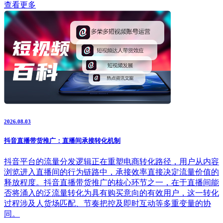
查看更多
2026.08.03
抖音直播带货推广：直播间承接转化机制
抖音平台的流量分发逻辑正在重塑电商转化路径，用户从内容
浏览进入直播间的行为链路中，承接效率直接决定流量价值的
释放程度。抖音直播带货推广的核心环节之一，在于直播间能
否将涌入的泛流量转化为具有购买意向的有效用户，这一转化
过程涉及人货场匹配、节奏把控及即时互动等多重变量的协
同。