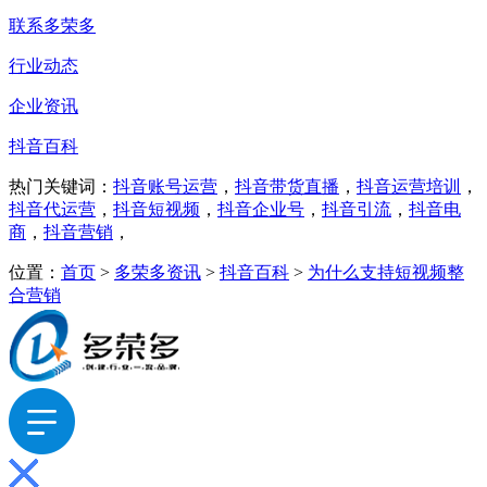
联系多荣多
行业动态
企业资讯
抖音百科
热门关键词：
抖音账号运营
，
抖音带货直播
，
抖音运营培训
，
抖音代运营
，
抖音短视频
，
抖音企业号
，
抖音引流
，
抖音电
商
，
抖音营销
，
位置：
首页
>
多荣多资讯
>
抖音百科
>
为什么支持短视频整
合营销