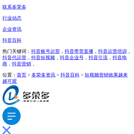
联系多荣多
行业动态
企业资讯
抖音百科
热门关键词：
抖音账号运营
，
抖音带货直播
，
抖音运营培训
，
抖音代运营
，
抖音短视频
，
抖音企业号
，
抖音引流
，
抖音电
商
，
抖音营销
，
位置：
首页
>
多荣多资讯
>
抖音百科
>
短视频营销效果越来
越可观