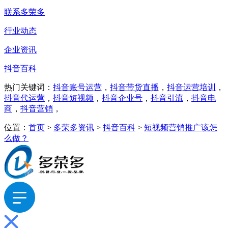
联系多荣多
行业动态
企业资讯
抖音百科
热门关键词：
抖音账号运营
，
抖音带货直播
，
抖音运营培训
，
抖音代运营
，
抖音短视频
，
抖音企业号
，
抖音引流
，
抖音电
商
，
抖音营销
，
位置：
首页
>
多荣多资讯
>
抖音百科
>
短视频营销推广该怎
么做？