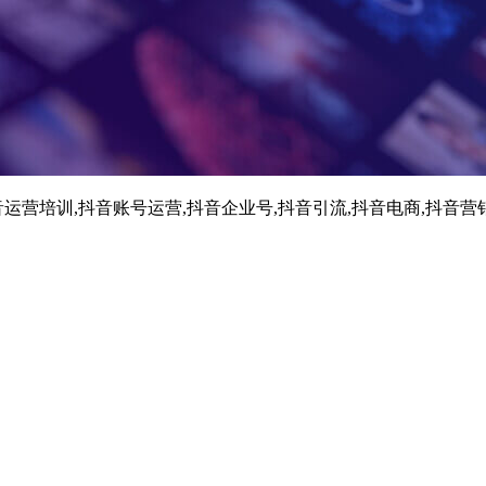
运营培训,抖音账号运营,抖音企业号,抖音引流,抖音电商,抖音营