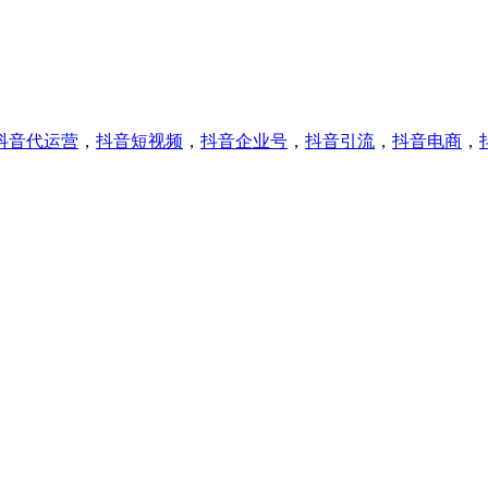
抖音代运营
，
抖音短视频
，
抖音企业号
，
抖音引流
，
抖音电商
，