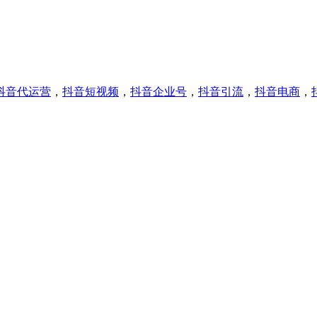
抖音代运营
，
抖音短视频
，
抖音企业号
，
抖音引流
，
抖音电商
，