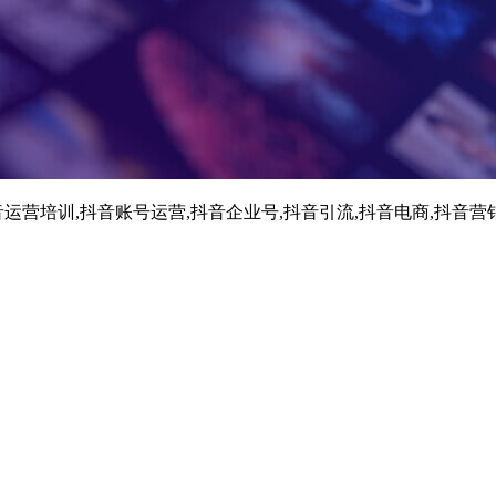
运营培训,抖音账号运营,抖音企业号,抖音引流,抖音电商,抖音营