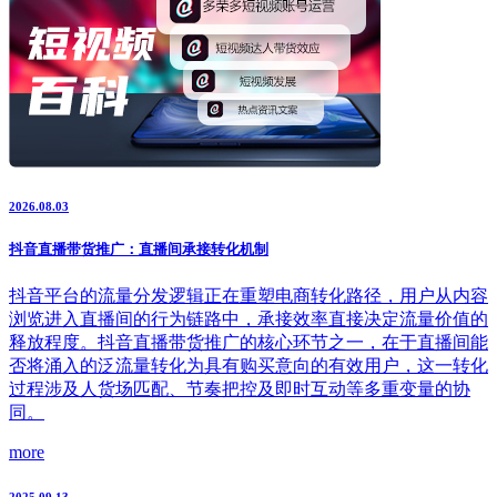
2026.08.03
抖音直播带货推广：直播间承接转化机制
抖音平台的流量分发逻辑正在重塑电商转化路径，用户从内容
浏览进入直播间的行为链路中，承接效率直接决定流量价值的
释放程度。抖音直播带货推广的核心环节之一，在于直播间能
否将涌入的泛流量转化为具有购买意向的有效用户，这一转化
过程涉及人货场匹配、节奏把控及即时互动等多重变量的协
同。
more
2025.09.13