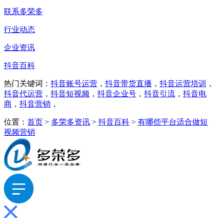
联系多荣多
行业动态
企业资讯
抖音百科
热门关键词：
抖音账号运营
，
抖音带货直播
，
抖音运营培训
，
抖音代运营
，
抖音短视频
，
抖音企业号
，
抖音引流
，
抖音电
商
，
抖音营销
，
位置：
首页
>
多荣多资讯
>
抖音百科
>
有哪些平台适合做短
视频营销