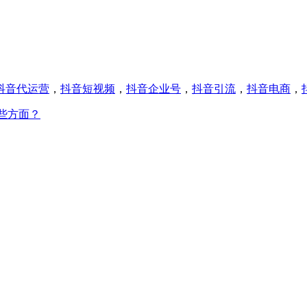
抖音代运营
，
抖音短视频
，
抖音企业号
，
抖音引流
，
抖音电商
，
些方面？