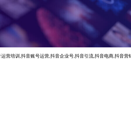
运营培训,抖音账号运营,抖音企业号,抖音引流,抖音电商,抖音营