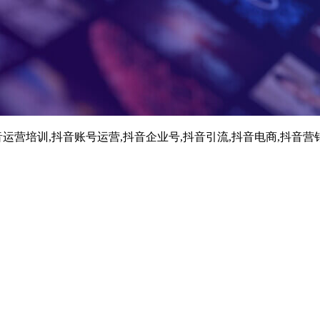
运营培训,抖音账号运营,抖音企业号,抖音引流,抖音电商,抖音营