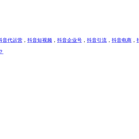
抖音代运营
，
抖音短视频
，
抖音企业号
，
抖音引流
，
抖音电商
，
？