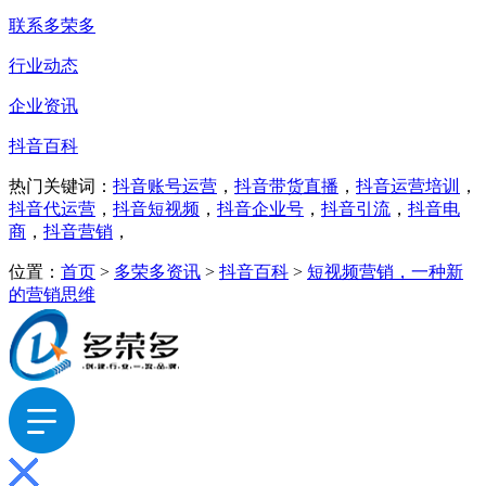
联系多荣多
行业动态
企业资讯
抖音百科
热门关键词：
抖音账号运营
，
抖音带货直播
，
抖音运营培训
，
抖音代运营
，
抖音短视频
，
抖音企业号
，
抖音引流
，
抖音电
商
，
抖音营销
，
位置：
首页
>
多荣多资讯
>
抖音百科
>
短视频营销，一种新
的营销思维