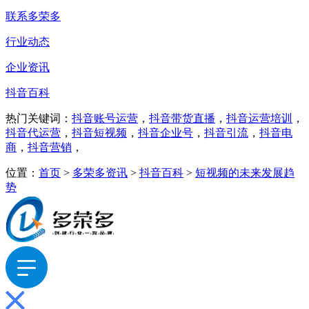
联系多荣多
行业动态
企业资讯
抖音百科
热门关键词：
抖音账号运营
，
抖音带货直播
，
抖音运营培训
，
抖音代运营
，
抖音短视频
，
抖音企业号
，
抖音引流
，
抖音电
商
，
抖音营销
，
位置：
首页
>
多荣多资讯
>
抖音百科
>
短视频的未来发展趋
势