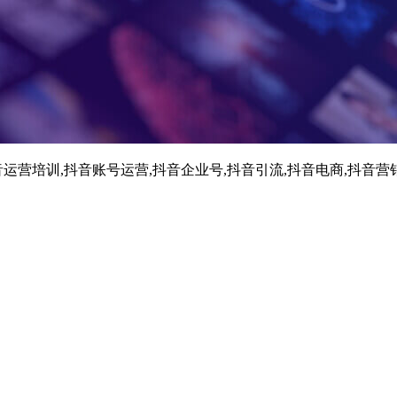
运营培训,抖音账号运营,抖音企业号,抖音引流,抖音电商,抖音营