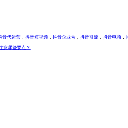
抖音代运营
，
抖音短视频
，
抖音企业号
，
抖音引流
，
抖音电商
，
注意哪些要点？