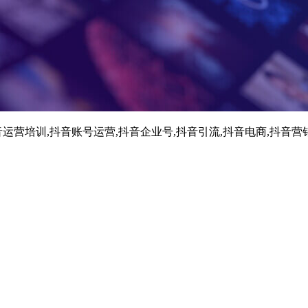
运营培训,抖音账号运营,抖音企业号,抖音引流,抖音电商,抖音营