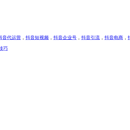
抖音代运营
，
抖音短视频
，
抖音企业号
，
抖音引流
，
抖音电商
，
技巧