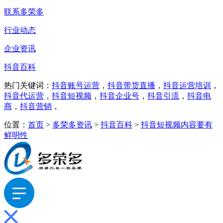
联系多荣多
行业动态
企业资讯
抖音百科
热门关键词：
抖音账号运营
，
抖音带货直播
，
抖音运营培训
，
抖音代运营
，
抖音短视频
，
抖音企业号
，
抖音引流
，
抖音电
商
，
抖音营销
，
位置：
首页
>
多荣多资讯
>
抖音百科
>
抖音短视频内容要有
鲜明性