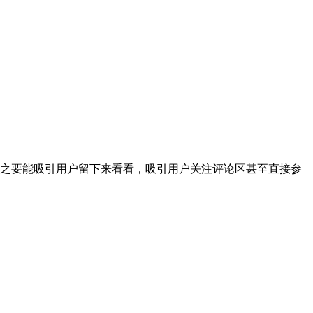
之要能吸引用户留下来看看，吸引用户关注评论区甚至直接参