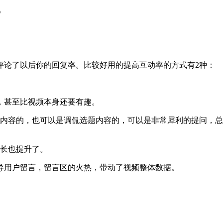
？
论了以后你的回复率。比较好用的提高互动率的方式有2种：
甚至比视频本身还要有趣。
容的，也可以是调侃选题内容的，可以是非常犀利的提问，总
长也提升了。
用户留言，留言区的火热，带动了视频整体数据。