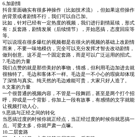
6.加剧情
抖音里面确实有很多神操作（比如技术流），但如果这些操作
的背景或者剧情不行，我们可以自己加。
比如，针对已经有一定热度的视频，我们进行剧情延续，形式
有：反套路，剧情发展（后续情节），开始恶搞，态度回应等
等。
可以说现在很多爆红的视频都是在很火的视频的基础上改剧情
而来，不要一味地模仿，完全可以充分发挥才智去改动剧情，
做到创意。这不是一个固定套路，而是可以广泛运用的招式。
7.毛边的力量
我们点赞的就是那些美好的事物，情感，但利用毛边加进去就
很独特了。毛边和客体不一样。毛边是一不小心的瑕疵却体现
了深情与真实。纯天然的毛边难能可贵，大家只好人造了。
8.文案的力量
一个很普通的视频内容，不管是一段舞蹈，甚至是两个打个招
呼，抑或是一个背影，你加上一段有故事，有感情的文字就能
让视频打动人心。
9.恶搞与正经之间的转化
当恶搞过度的时候你就正经点，当正经过度的时候你就恶搞一
点。可爱太多，你就严肃一点嘛。
10.二层套路