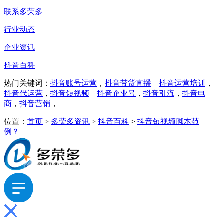
联系多荣多
行业动态
企业资讯
抖音百科
热门关键词：
抖音账号运营
，
抖音带货直播
，
抖音运营培训
，
抖音代运营
，
抖音短视频
，
抖音企业号
，
抖音引流
，
抖音电
商
，
抖音营销
，
位置：
首页
>
多荣多资讯
>
抖音百科
>
抖音短视频脚本范
例？