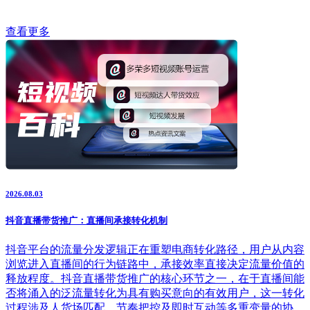
查看更多
2026.08.03
抖音直播带货推广：直播间承接转化机制
抖音平台的流量分发逻辑正在重塑电商转化路径，用户从内容
浏览进入直播间的行为链路中，承接效率直接决定流量价值的
释放程度。抖音直播带货推广的核心环节之一，在于直播间能
否将涌入的泛流量转化为具有购买意向的有效用户，这一转化
过程涉及人货场匹配、节奏把控及即时互动等多重变量的协