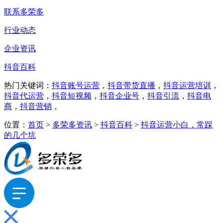
联系多荣多
行业动态
企业资讯
抖音百科
热门关键词：
抖音账号运营
，
抖音带货直播
，
抖音运营培训
，
抖音代运营
，
抖音短视频
，
抖音企业号
，
抖音引流
，
抖音电
商
，
抖音营销
，
位置：
首页
>
多荣多资讯
>
抖音百科
>
抖音运营小白，常踩
的几个坑