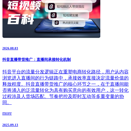
2026.08.03
抖音直播带货推广：直播间承接转化机制
抖音平台的流量分发逻辑正在重塑电商转化路径，用户从内容
浏览进入直播间的行为链路中，承接效率直接决定流量价值的
释放程度。抖音直播带货推广的核心环节之一，在于直播间能
否将涌入的泛流量转化为具有购买意向的有效用户，这一转化
过程涉及人货场匹配、节奏把控及即时互动等多重变量的协
同。
more
2025.09.13