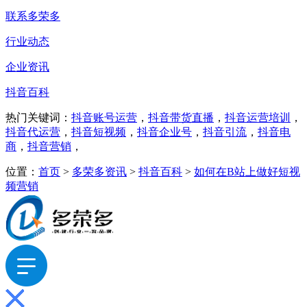
联系多荣多
行业动态
企业资讯
抖音百科
热门关键词：
抖音账号运营
，
抖音带货直播
，
抖音运营培训
，
抖音代运营
，
抖音短视频
，
抖音企业号
，
抖音引流
，
抖音电
商
，
抖音营销
，
位置：
首页
>
多荣多资讯
>
抖音百科
>
如何在B站上做好短视
频营销