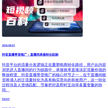
2026.08.03
抖音直播带货推广：直播间承接转化机制
抖音平台的流量分发逻辑正在重塑电商转化路径，用户从内容
浏览进入直播间的行为链路中，承接效率直接决定流量价值的
释放程度。抖音直播带货推广的核心环节之一，在于直播间能
否将涌入的泛流量转化为具有购买意向的有效用户，这一转化
过程涉及人货场匹配、节奏把控及即时互动等多重变量的协
同。
more