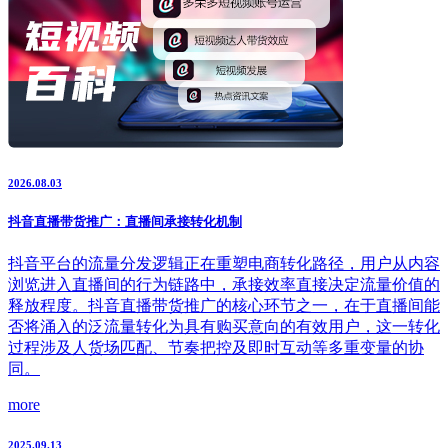
2026.08.03
抖音直播带货推广：直播间承接转化机制
抖音平台的流量分发逻辑正在重塑电商转化路径，用户从内容
浏览进入直播间的行为链路中，承接效率直接决定流量价值的
释放程度。抖音直播带货推广的核心环节之一，在于直播间能
否将涌入的泛流量转化为具有购买意向的有效用户，这一转化
过程涉及人货场匹配、节奏把控及即时互动等多重变量的协
同。
more
2025.09.13