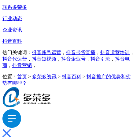
联系多荣多
行业动态
企业资讯
抖音百科
热门关键词：
抖音账号运营
，
抖音带货直播
，
抖音运营培训
，
抖音代运营
，
抖音短视频
，
抖音企业号
，
抖音引流
，
抖音电
商
，
抖音营销
，
位置：
首页
>
多荣多资讯
>
抖音百科
>
抖音推广的优势和劣
势有哪些？