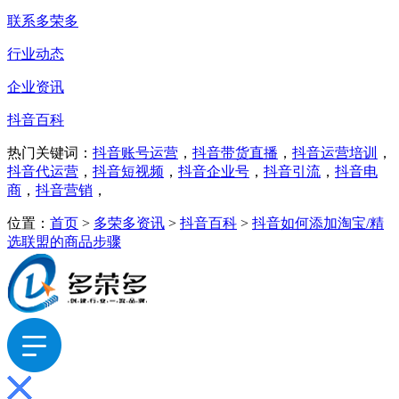
联系多荣多
行业动态
企业资讯
抖音百科
热门关键词：
抖音账号运营
，
抖音带货直播
，
抖音运营培训
，
抖音代运营
，
抖音短视频
，
抖音企业号
，
抖音引流
，
抖音电
商
，
抖音营销
，
位置：
首页
>
多荣多资讯
>
抖音百科
>
抖音如何添加淘宝/精
选联盟的商品步骤