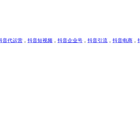
抖音代运营
，
抖音短视频
，
抖音企业号
，
抖音引流
，
抖音电商
，