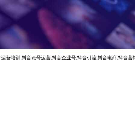
运营培训,抖音账号运营,抖音企业号,抖音引流,抖音电商,抖音营