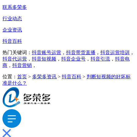
联系多荣多
行业动态
企业资讯
抖音百科
热门关键词：
抖音账号运营
，
抖音带货直播
，
抖音运营培训
，
抖音代运营
，
抖音短视频
，
抖音企业号
，
抖音引流
，
抖音电
商
，
抖音营销
，
位置：
首页
>
多荣多资讯
>
抖音百科
>
判断短视频的好坏标
准是什么？