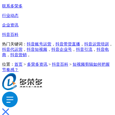
联系多荣多
行业动态
企业资讯
抖音百科
热门关键词：
抖音账号运营
，
抖音带货直播
，
抖音运营培训
，
抖音代运营
，
抖音短视频
，
抖音企业号
，
抖音引流
，
抖音电
商
，
抖音营销
，
位置：
首页
>
多荣多资讯
>
抖音百科
>
短视频剪辑如何把握
节奏感？