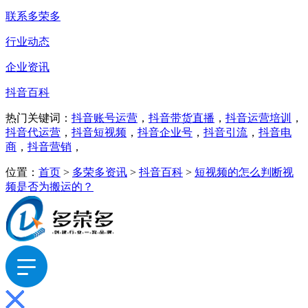
联系多荣多
行业动态
企业资讯
抖音百科
热门关键词：
抖音账号运营
，
抖音带货直播
，
抖音运营培训
，
抖音代运营
，
抖音短视频
，
抖音企业号
，
抖音引流
，
抖音电
商
，
抖音营销
，
位置：
首页
>
多荣多资讯
>
抖音百科
>
短视频的怎么判断视
频是否为搬运的？