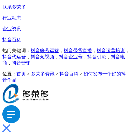
联系多荣多
行业动态
企业资讯
抖音百科
热门关键词：
抖音账号运营
，
抖音带货直播
，
抖音运营培训
，
抖音代运营
，
抖音短视频
，
抖音企业号
，
抖音引流
，
抖音电
商
，
抖音营销
，
位置：
首页
>
多荣多资讯
>
抖音百科
>
如何发布一个好的抖
音作品