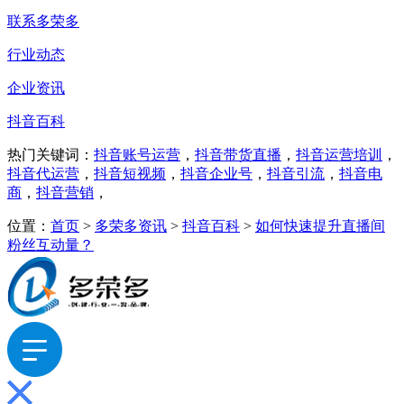
联系多荣多
行业动态
企业资讯
抖音百科
热门关键词：
抖音账号运营
，
抖音带货直播
，
抖音运营培训
，
抖音代运营
，
抖音短视频
，
抖音企业号
，
抖音引流
，
抖音电
商
，
抖音营销
，
位置：
首页
>
多荣多资讯
>
抖音百科
>
如何快速提升直播间
粉丝互动量？