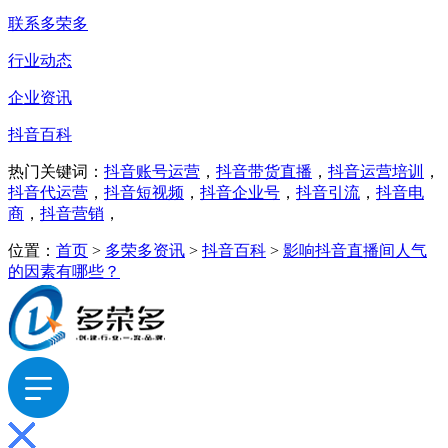
联系多荣多
行业动态
企业资讯
抖音百科
热门关键词：
抖音账号运营
，
抖音带货直播
，
抖音运营培训
，
抖音代运营
，
抖音短视频
，
抖音企业号
，
抖音引流
，
抖音电
商
，
抖音营销
，
位置：
首页
>
多荣多资讯
>
抖音百科
>
影响抖音直播间人气
的因素有哪些？