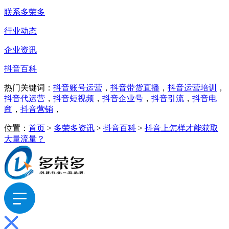
联系多荣多
行业动态
企业资讯
抖音百科
热门关键词：
抖音账号运营
，
抖音带货直播
，
抖音运营培训
，
抖音代运营
，
抖音短视频
，
抖音企业号
，
抖音引流
，
抖音电
商
，
抖音营销
，
位置：
首页
>
多荣多资讯
>
抖音百科
>
抖音上怎样才能获取
大量流量？