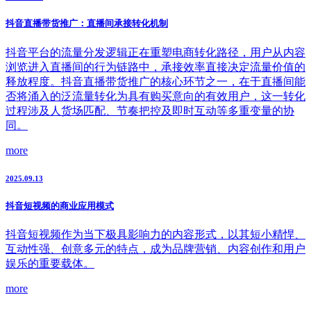
抖音直播带货推广：直播间承接转化机制
抖音平台的流量分发逻辑正在重塑电商转化路径，用户从内容
浏览进入直播间的行为链路中，承接效率直接决定流量价值的
释放程度。抖音直播带货推广的核心环节之一，在于直播间能
否将涌入的泛流量转化为具有购买意向的有效用户，这一转化
过程涉及人货场匹配、节奏把控及即时互动等多重变量的协
同。
more
2025.09.13
抖音短视频的商业应用模式
抖音短视频作为当下极具影响力的内容形式，以其短小精悍、
互动性强、创意多元的特点，成为品牌营销、内容创作和用户
娱乐的重要载体。
more