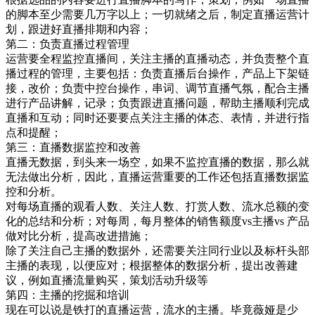
的脚本至少需要几万字以上；一切就绪之后，制定直播运营计
划，跟进好直播排期和内容；
第二：负责直播过程管理
运营要全程监控直播间，关注主播的直播动态，并负责整个直
播过程的管理，主要包括：负责直播后台操作，产品上下架链
接，改价；负责中控台操作，串词、调节直播气氛，配合主播
进行产品讲解，记录；负责跟进直播问题，帮助主播顺利完成
直播和互动；同时还要要点关注主播的体态、表情，并进行指
点和提醒；
第三：直播数据监控和改善
直播无数据，到头来一场空，如果不监控直播的数据，那么就
无法做出分析，因此，直播运营重要的工作还包括直播数据监
控和分析。
对每场直播的观看人数、关注人数、打赏人数、流水总额的变
化的总结和分析；对每周，每月整体的销售额度vs主播vs 产品
做对比分析，提高改进措施；
除了关注自己主播的数据外，还需要关注同行业以及标杆头部
主播的表现，以便应对；根据整体的数据分析，提出改善建
议，例如直播流量购买，策划活动升级等
第四：主播的挖掘和培训
现在可以说是铁打的直播运营，流水的主播。毕竟薇娅是少