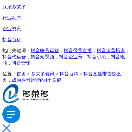
联系多荣多
行业动态
企业资讯
抖音百科
热门关键词：
抖音账号运营
，
抖音带货直播
，
抖音运营培训
，
抖音代运营
，
抖音短视频
，
抖音企业号
，
抖音引流
，
抖音电
商
，
抖音营销
，
位置：
首页
>
多荣多资讯
>
抖音百科
>
抖音直播带货这么
火，成为抖音运营的4个关键