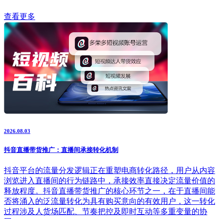
查看更多
2026.08.03
抖音直播带货推广：直播间承接转化机制
抖音平台的流量分发逻辑正在重塑电商转化路径，用户从内容
浏览进入直播间的行为链路中，承接效率直接决定流量价值的
释放程度。抖音直播带货推广的核心环节之一，在于直播间能
否将涌入的泛流量转化为具有购买意向的有效用户，这一转化
过程涉及人货场匹配、节奏把控及即时互动等多重变量的协