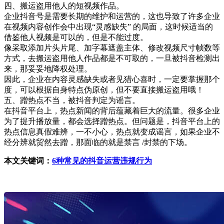
四、搬运盗用他人的短视频作品。
企业抖音号是需要长期的维护和运营的，这也导致了许多企业
在视频内容创作会中出现“灵感缺失” 的局面，这时候适当的
借鉴他人视频是可以的，但是不能过度。
像采取添加片头片尾、加字幕遮盖主体、修改视频尺寸帧数等
方式，去搬运盗用他人作品都是不可取的，一旦被抖音检测出
来，那妥妥地降权处理。
因此，企业在内容灵感缺失或者见猎心喜时，一定要掌握那个
度，可以根据自身特点伪原创，但不要直接搬运盗用哦！
五、蹭热点不当，被抖音判定为谣言。
在抖音平台上，热点新闻的背后蕴藏着巨大的流量。很多企业
为了提升播放量，都会选择蹭热点。但问题是，抖音平台上的
热点信息真假难辨，一不小心，热点就变成谣言，如果企业不
经分辨就贸然去蹭，那面临的就是禁言 /封禁的下场。
本文关键词：
6种常见的抖音运营违规行为