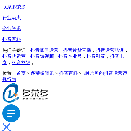
联系多荣多
行业动态
企业资讯
抖音百科
热门关键词：
抖音账号运营
，
抖音带货直播
，
抖音运营培训
，
抖音代运营
，
抖音短视频
，
抖音企业号
，
抖音引流
，
抖音电
商
，
抖音营销
，
位置：
首页
>
多荣多资讯
>
抖音百科
>
5种常见的抖音运营违
规行为