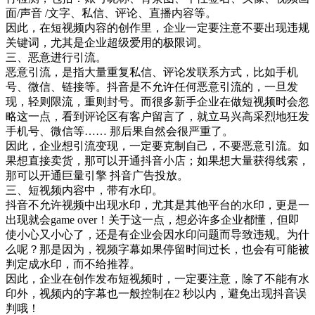
面/声音 /文字、私信、评论、直播内容等。
因此，在短视频内容的创作里，企业一定要注意不要出现违规
关键词，尤其是企业超级爱用的极限词。
三、恶意进行引流。
恶意引流，是指大量重复私信、评论发联系方式，比如手机
号、微信、链接等。抖音是不允许任何恶意引流的，一旦发
现，轻则限流，重则封号。而很多新手企业在做短视频时会忽
略这一点，看到评论区有客户留言了，就立马兴高采烈地狂发
手机号、微信等…… 那后果自然会很严重了。
因此，企业想引流变现，一定要克制自己，不要恶意引流。如
果想直接卖货，那可以开通抖音小店；如果想大量获得线索，
那可以开通巨量引擎 抖音广告投放。
三、短视频内容中，带有水印。
抖音不允许视频中出现水印，尤其是其他平台的水印，更是一
出现就会game over！关于这一点，想必许多企业都懂，但即
使小心又小心了，还是有企业会因水印问题而导致违规。为什
么呢？那是因为，视频字幕如果停留时间过长，也会有可能被
判定成水印，而不给推荐。
因此，企业在创作发布短视频时，一定要注意，除了不能有水
印外，视频内的字幕也一般控制在2 秒以内，避免出现抖音误
判哦！