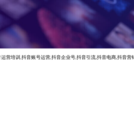
运营培训,抖音账号运营,抖音企业号,抖音引流,抖音电商,抖音营