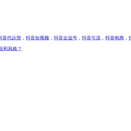
抖音代运营
，
抖音短视频
，
抖音企业号
，
抖音引流
，
抖音电商
，
设和风格？