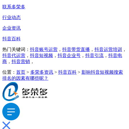
联系多荣多
行业动态
企业资讯
抖音百科
热门关键词：
抖音账号运营
，
抖音带货直播
，
抖音运营培训
，
抖音代运营
，
抖音短视频
，
抖音企业号
，
抖音引流
，
抖音电
商
，
抖音营销
，
位置：
首页
>
多荣多资讯
>
抖音百科
>
影响抖音短视频搜索
排名的因素有哪些呢？