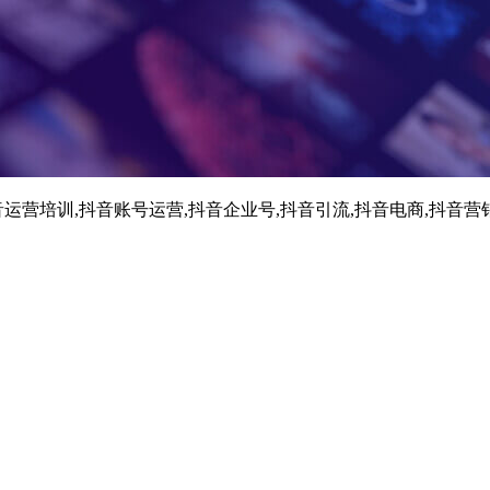
运营培训,抖音账号运营,抖音企业号,抖音引流,抖音电商,抖音营