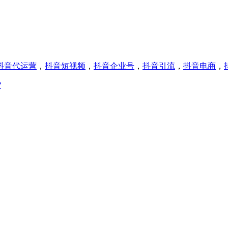
抖音代运营
，
抖音短视频
，
抖音企业号
，
抖音引流
，
抖音电商
，
?