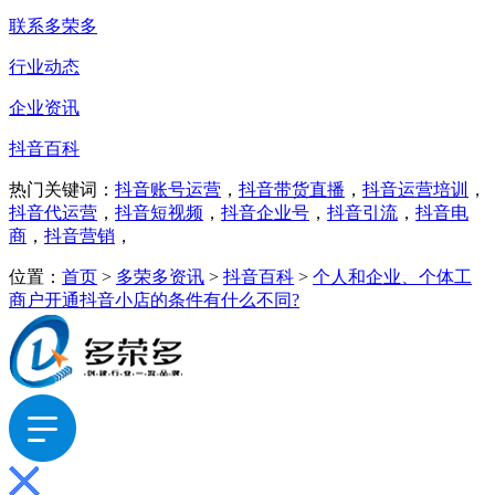
联系多荣多
行业动态
企业资讯
抖音百科
热门关键词：
抖音账号运营
，
抖音带货直播
，
抖音运营培训
，
抖音代运营
，
抖音短视频
，
抖音企业号
，
抖音引流
，
抖音电
商
，
抖音营销
，
位置：
首页
>
多荣多资讯
>
抖音百科
>
个人和企业、个体工
商户开通抖音小店的条件有什么不同?