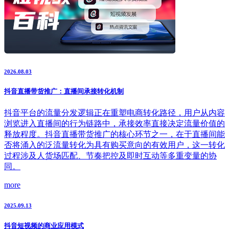
2026.08.03
抖音直播带货推广：直播间承接转化机制
抖音平台的流量分发逻辑正在重塑电商转化路径，用户从内容
浏览进入直播间的行为链路中，承接效率直接决定流量价值的
释放程度。抖音直播带货推广的核心环节之一，在于直播间能
否将涌入的泛流量转化为具有购买意向的有效用户，这一转化
过程涉及人货场匹配、节奏把控及即时互动等多重变量的协
同。
more
2025.09.13
抖音短视频的商业应用模式