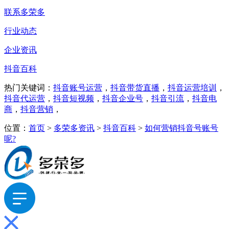
联系多荣多
行业动态
企业资讯
抖音百科
热门关键词：
抖音账号运营
，
抖音带货直播
，
抖音运营培训
，
抖音代运营
，
抖音短视频
，
抖音企业号
，
抖音引流
，
抖音电
商
，
抖音营销
，
位置：
首页
>
多荣多资讯
>
抖音百科
>
如何营销抖音号账号
呢?