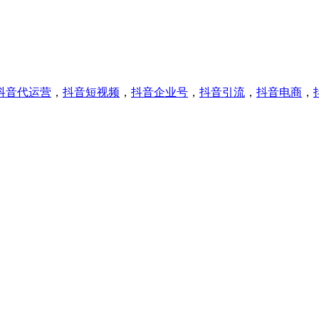
抖音代运营
，
抖音短视频
，
抖音企业号
，
抖音引流
，
抖音电商
，