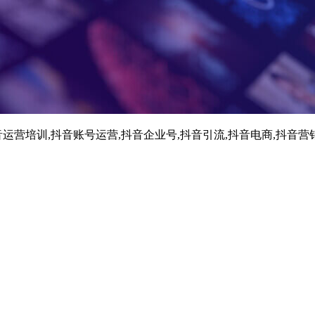
运营培训,抖音账号运营,抖音企业号,抖音引流,抖音电商,抖音营