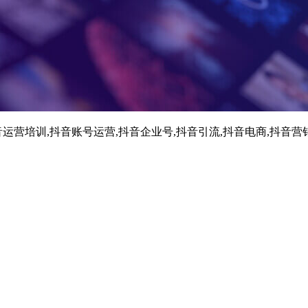
运营培训,抖音账号运营,抖音企业号,抖音引流,抖音电商,抖音营