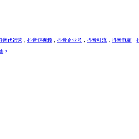
抖音代运营
，
抖音短视频
，
抖音企业号
，
抖音引流
，
抖音电商
，
些？