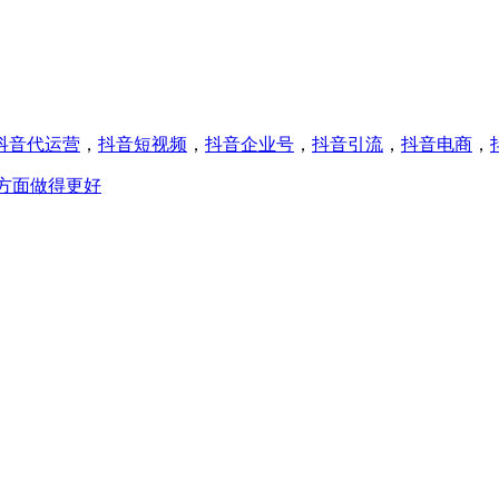
抖音代运营
，
抖音短视频
，
抖音企业号
，
抖音引流
，
抖音电商
，
方面做得更好