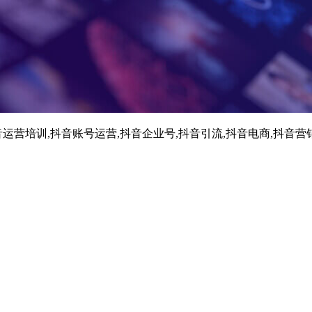
运营培训,抖音账号运营,抖音企业号,抖音引流,抖音电商,抖音营