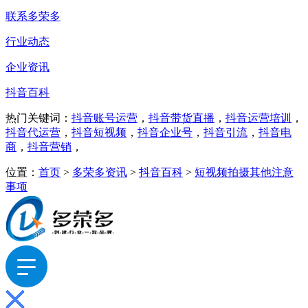
联系多荣多
行业动态
企业资讯
抖音百科
热门关键词：
抖音账号运营
，
抖音带货直播
，
抖音运营培训
，
抖音代运营
，
抖音短视频
，
抖音企业号
，
抖音引流
，
抖音电
商
，
抖音营销
，
位置：
首页
>
多荣多资讯
>
抖音百科
>
短视频拍摄其他注意
事项